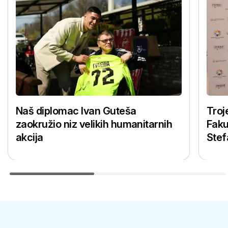
Naš diplomac Ivan Guteša
Troj
zaokružio niz velikih humanitarnih
Faku
akcija
Stef