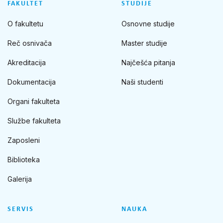
FAKULTET
STUDIJE
O fakultetu
Osnovne studije
Reč osnivača
Master studije
Akreditacija
Najčešća pitanja
Dokumentacija
Naši studenti
Organi fakulteta
Službe fakulteta
Zaposleni
Biblioteka
Galerija
SERVIS
NAUKA