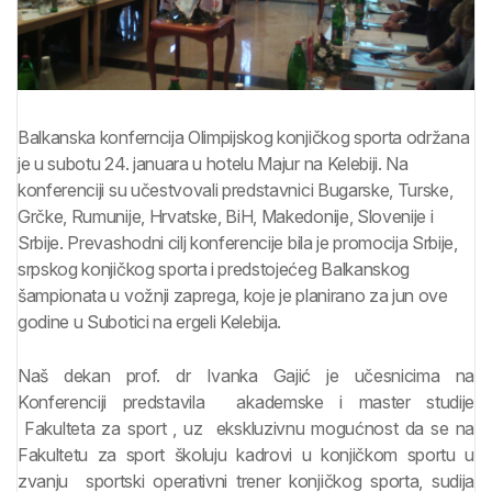
Balkanska konferncija Olimpijskog konjičkog sporta održana
je u subotu 24. januara u hotelu Majur na Kelebiji. Na
konferenciji su učestvovali predstavnici Bugarske, Turske,
Grčke, Rumunije, Hrvatske, BiH, Makedonije, Slovenije i
Srbije. Prevashodni cilj konferencije bila je promocija Srbije,
srpskog konjičkog sporta i predstojećeg Balkanskog
šampionata u vožnji zaprega, koje je planirano za jun ove
godine u Subotici na ergeli Kelebija.
Naš dekan prof. dr Ivanka Gajić je učesnicima na
Konferenciji predstavila akademske i master studije
Fakulteta za sport , uz ekskluzivnu mogućnost da se na
Fakultetu za sport školuju kadrovi u konjičkom sportu u
zvanju sportski operativni trener konjičkog sporta, sudija