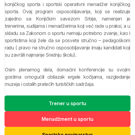
konjičkog sporta i sportski operativni menadžer konjičkog
sporta. Ovaj program osposobljavanja, koji se realizuje
zajedno sa Konjičkim savezom Srbije, namenjen je
trenerima, sudijama i menadžerima koji već rade u praksi, a u
skladu sa Zakonom o sportu nemaju potrebno zvanje, kao i
sportistima koji žele da se posvete stručno – pedagoškom
radu ( pravo na stručno osposobljavanje imaju kandidati koji
su završili najmanje Srednju školu).
Osim plenarnog dela, domaćini konferencije su svojim
gostima omogućili obilazak ergele kočijama, razgledanje
muzeja i ostalih pratećih turističkih sadržaja.
Trener u sportu
Menadžment u sportu
Sportsko novinarstvo