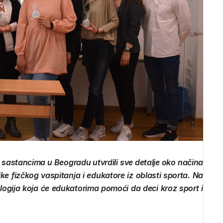
 sastancima u Beogradu utvrdili sve detalje oko načina
ike fizčkog vaspitanja i edukatore iz oblasti sporta. Na
ogija koja će edukatorima pomoći da deci kroz sport i