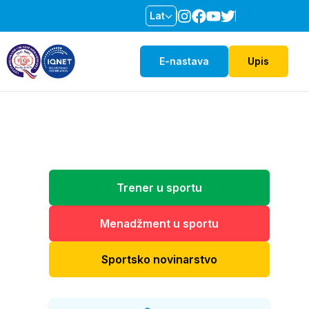
Lat
E-nastava
Upis
Trener u sportu
Menadžment u sportu
Sportsko novinarstvo