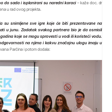
o do sada i isplanirani su naredni koraci
– kaže doc. dr
čena u rad ovog projekta.
 su snimljene sve igre koje će biti prezentovane na
žati u junu. Zadatak svakog partnera bio je da osmisli
 godina koje se mogu sprovesti u vodi ili koristeći vodu.
 odgovornosti na njima i kakvu značajnu ulogu imaju u
Ivana Parčina i potom dodala: