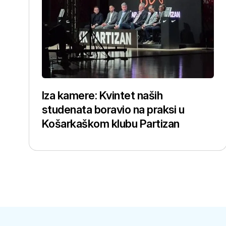
Iza kamere: Kvintet naših
studenata boravio na praksi u
Košarkaškom klubu Partizan