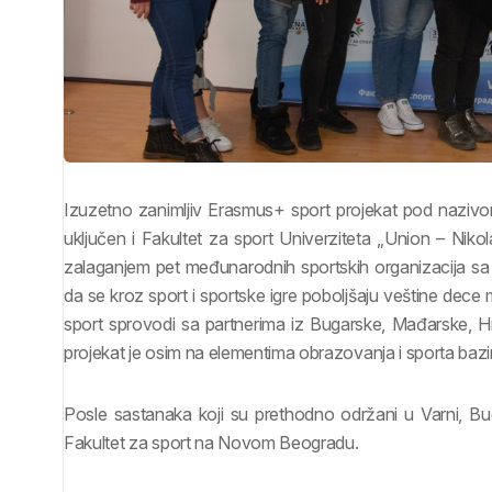
Izuzetno zanimljiv Erasmus+ sport projekat pod nazivom
uključen i Fakultet za sport Univerziteta „Union – Nikol
zalaganjem pet međunarodnih sportskih organizacija sa 
da se kroz sport i sportske igre poboljšaju veštine dec
sport sprovodi sa partnerima iz Bugarske, Mađarske, Hr
projekat je osim na elementima obrazovanja i sporta bazir
Posle sastanaka koji su prethodno održani u Varni, B
Fakultet za sport na Novom Beogradu.