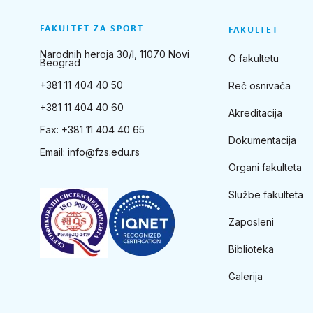
FAKULTET ZA SPORT
FAKULTET
Narodnih heroja 30/I, 11070 Novi
O fakultetu
Beograd
+381 11 404 40 50
Reč osnivača
+381 11 404 40 60
Akreditacija
Fax: +381 11 404 40 65
Dokumentacija
Email:
info@fzs.edu.rs
Organi fakulteta
Službe fakulteta
Zaposleni
Biblioteka
Galerija