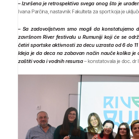
– Izvršena je retrospektiva svega onog što je urađen
Ivana Parčina, nastavnik Fakulteta za sport koja je uklju
– Sa zadovoljstvom smo mogli da konstatujemo da
završnom River festivalu u Rumuniji koji će se odr
četiri sportske aktivnosti za decu uzrasta od 6 do 11
Ideja je da deca na zabavan način nauče kolika je
zaštiti voda i vodnih resursa
– konstatovala je doc. dr 