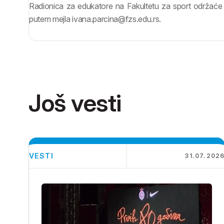
Radionica za edukatore na Fakultetu za sport održaće 
putem mejla ivana.parcina@fzs.edu.rs.
Još vesti
VESTI
31.07.202