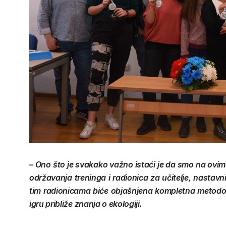
– Ono što je svakako važno istaći je da smo na ovim
održavanja treninga i radionica za učitelje, nastavn
tim radionicama biće objašnjena kompletna metodol
igru približe znanja o ekologiji.