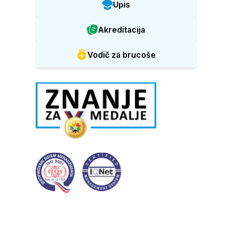
Upis
Akreditacija
Vodič za brucoše