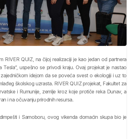
 RIVER QUIZ, na čijoj realizaciji je kao jedan od partnera
a Tesla“, uspešno se privodi kraju. Ovaj projekat je nastao
zajedničkom idejom da se poveća svest o ekologiji i uz to
e mlađeg školskog uzrasta. RIVER QUIZ projekat, Fakultet za
vatske i Rumunije, zemlje kroz koje protiče reka Dunav, a
an i na očuvanju prirodnih resursa.
udimpešti i Samoboru, ovog vikenda domaćin skupa bio je