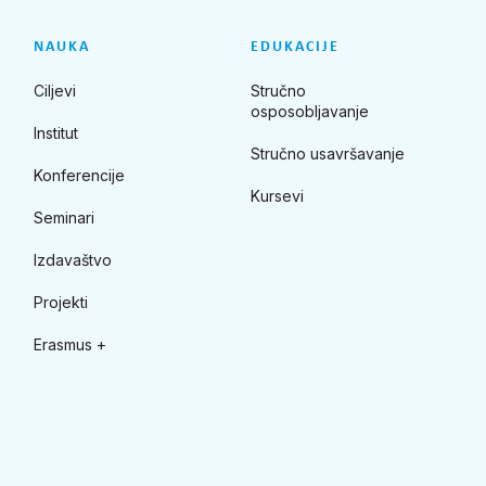
NAUKA
EDUKACIJE
Ciljevi
Stručno
osposobljavanje
Institut
Stručno usavršavanje
Konferencije
Kursevi
Seminari
Izdavaštvo
Projekti
Erasmus +