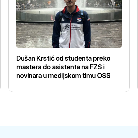
Dušan Krstić od studenta preko
mastera do asistenta na FZS i
novinara u medijskom timu OSS