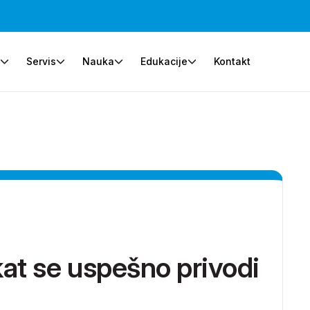
e
Servis
Nauka
Edukacije
Kontakt
at se uspešno privodi