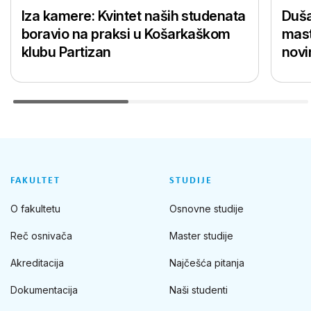
Iza kamere: Kvintet naših studenata
Duša
boravio na praksi u Košarkaškom
mast
klubu Partizan
novi
FAKULTET
STUDIJE
O fakultetu
Osnovne studije
Reč osnivača
Master studije
Akreditacija
Najčešća pitanja
Dokumentacija
Naši studenti