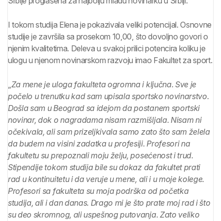
Srbije proglašena za najbolju mladu novinarku u Srbiji.
I tokom studija Elena je pokazivala veliki potencijal. Osnovne
studije je završila sa prosekom 10,00, što dovoljno govori o
njenim kvalitetima. Deleva u svakoj prilici potencira koliku je
ulogu u njenom novinarskom razvoju imao Fakultet za sport.
„
Za mene je uloga fakulteta ogromna i ključna. Sve je
počelo u trenutku kad sam upisala sportsko novinarstvo.
Došla sam u Beograd sa idejom da postanem sportski
novinar, dok o nagradama nisam razmišljala. Nisam ni
očekivala, ali sam prizeljkivala samo zato što sam želela
da budem na visini zadatka u profesiji. Profesori na
fakultetu su prepoznali moju želju, posećenost i trud.
Stipendije tokom studija bile su dokaz da fakultet prati
rad u kontinuitetu i da veruje u mene, ali i u moje kolege.
Profesori sa fakulteta su moja podrška od početka
studija, ali i dan danas. Drago mi je što prate moj rad i što
su deo skromnog, ali uspešnog putovanja. Zato veliko