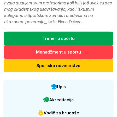
hvala dugujem svim profesorima koji bili i još uvek su deo
mog akademskog usavršavanja, kao i iskusnim
kolegama u Sportskom žurnalu i urednicima na
ukazanom poverenju
„, kaže Elena Deleva.
Trener u sportu
Menadžment u sportu
Sportsko novinarstvo
Upis
Akreditacija
Vodič za brucoše