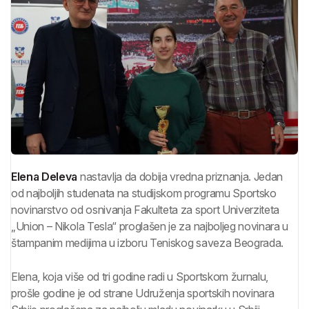
Elena Deleva
nastavlja da dobija vredna priznanja. Jedan
od najboljih studenata na studijskom programu Sportsko
novinarstvo od osnivanja Fakulteta za sport Univerziteta
„Union – Nikola Tesla“ proglašen je za najboljeg novinara u
štampanim medijima u izboru Teniskog saveza Beograda.
Elena, koja više od tri godine radi u Sportskom žurnalu,
prošle godine je od strane Udruženja sportskih novinara