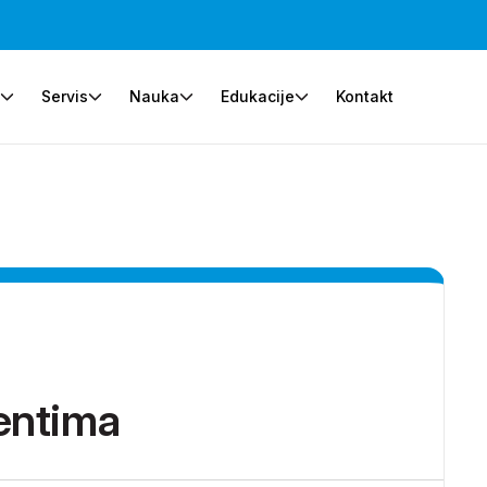
e
Servis
Nauka
Edukacije
Kontakt
entima