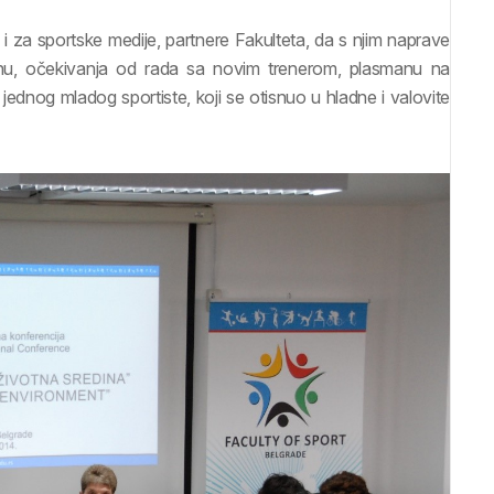
 i za sportske medije, partnere Fakulteta, da s njim naprave
onu, očekivanja od rada sa novim trenerom, plasmanu na
a jednog mladog sportiste, koji se otisnuo u hladne i valovite