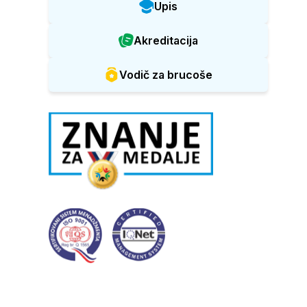
Upis
Akreditacija
Vodič za brucoše