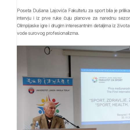
Poseta Dušana Lajovića Fakultetu za sport bila je prilika
intervju i iz prve ruke čuju planove za narednu sez
Olimpijaske igre i drugim interesantnim detaljima iz život
vode surovog profesionalizma.