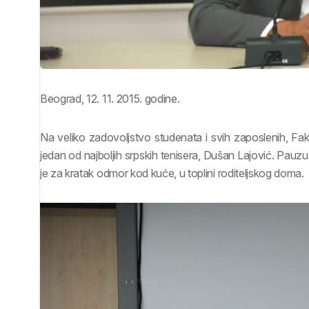
Beograd, 12. 11. 2015. godine.
Na veliko zadovoljstvo studenata i svih zaposlenih, Faku
jedan od najboljih srpskih tenisera, Dušan Lajović. Pauz
je za kratak odmor kod kuće, u toplini roditeljskog doma.