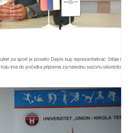
ltet za sport je posetio Dejvis kup reprezentativac Srbije i
u koju ima do početka priprema za narednu sezonu iskoristio