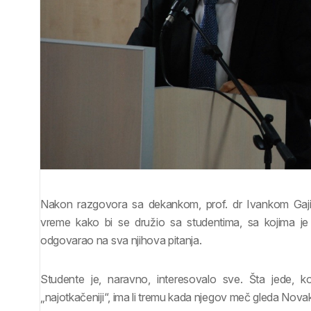
Nakon razgovora sa dekankom, prof. dr Ivankom Gaji
vreme kako bi se družio sa studentima, sa kojima je 
odgovarao na sva njihova pitanja.
Studente je, naravno, interesovalo sve. Šta jede, kolik
„najotkačeniji“, ima li tremu kada njegov meč gleda Novak 