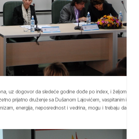
ona, uz dogovor da sledeće godine dođe po index, i željom
uzetno prijatno druženje sa Dušanom Lajovićem, vaspitanim i
mizam, energija, neposrednost i vedrina, mogu i trebaju da