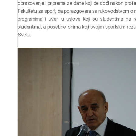
obrazovanje i priprema za dane koji će doći nakon profes
Fakultetu za sport, da porazgovara sa rukovodstvom o 
programima i uveri u uslove koji su studentima na 
studentima, a posebno onima koji svojim sportskim rezu
Svetu.