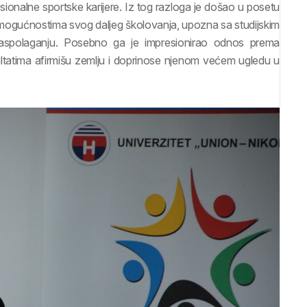
ionalne sportske karijere. Iz tog razloga je došao u posetu
mogućnostima svog daljeg školovanja, upozna sa studijskim
raspolaganju. Posebno ga je impresionirao odnos prema
ltatima afirmišu zemlju i doprinose njenom većem ugledu u