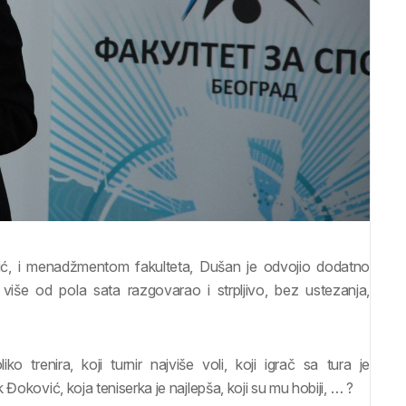
ć, i menadžmentom fakulteta, Dušan je odvojio dodatno
više od pola sata razgovarao i strpljivo, bez ustezanja,
o trenira, koji turnir najviše voli, koji igrač sa tura je
Đoković, koja teniserka je najlepša, koji su mu hobiji, … ?