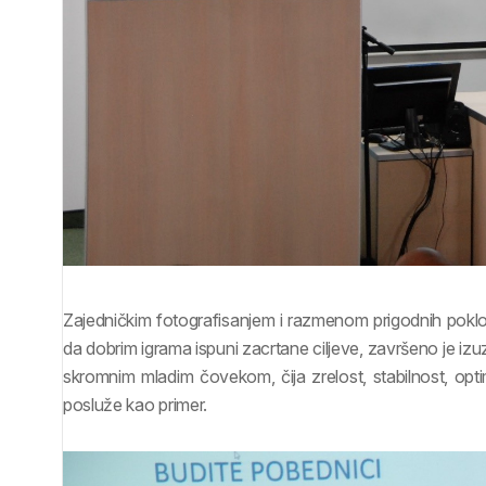
Zajedničkim fotografisanjem i razmenom prigodnih pokl
da dobrim igrama ispuni zacrtane ciljeve, završeno je iz
skromnim mladim čovekom, čija zrelost, stabilnost, opti
posluže kao primer.