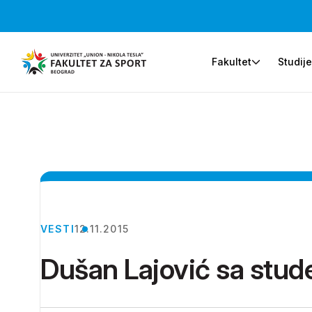
Fakultet
Studij
VESTI
12.11.2015
Dušan Lajović sa stud