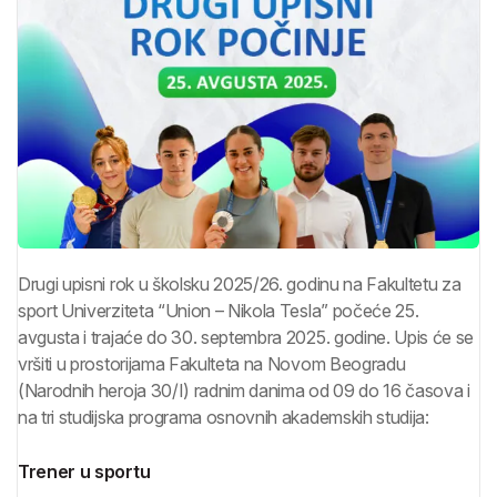
Drugi upisni rok u školsku 2025/26. godinu na Fakultetu za
sport Univerziteta “Union – Nikola Tesla” počeće 25.
avgusta i trajaće do 30. septembra 2025. godine. Upis će se
vršiti u prostorijama Fakulteta na Novom Beogradu
(Narodnih heroja 30/I) radnim danima od 09 do 16 časova i
na tri studijska programa osnovnih akademskih studija:
Trener u sportu