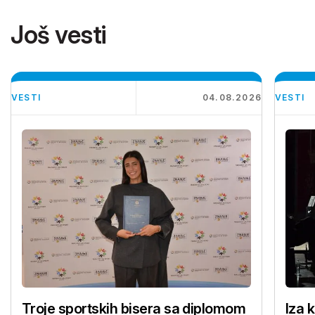
Još vesti
VESTI
04.08.2026
VESTI
Troje sportskih bisera sa diplomom
Iza 