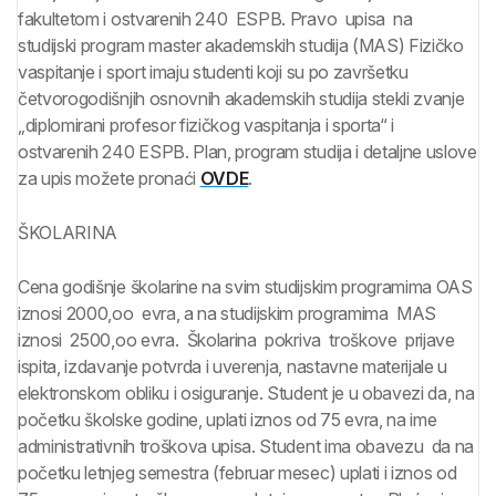
fakultetom i ostvarenih 240 ESPB. Pravo upisa na
studijski program master akademskih studija (MAS) Fizičko
vaspitanje i sport imaju studenti koji su po završetku
četvorogodišnjih osnovnih akademskih studija stekli zvanje
„diplomirani profesor fizičkog vaspitanja i sporta“ i
ostvarenih 240 ESPB. Plan, program studija i detaljne uslove
za upis možete pronaći
OVDE
.
ŠKOLARINA
Cena godišnje školarine na svim studijskim programima OAS
iznosi 2000,oo evra, a na studijskim programima MAS
iznosi 2500,oo evra. Školarina pokriva troškove prijave
ispita, izdavanje potvrda i uverenja, nastavne materijale u
elektronskom obliku i osiguranje. Student je u obavezi da, na
početku školske godine, uplati iznos od 75 evra, na ime
administrativnih troškova upisa. Student ima obavezu da na
početku letnjeg semestra (februar mesec) uplati i iznos od