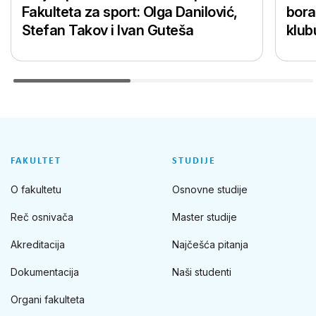
Fakulteta za sport: Olga Danilović,
bora
Stefan Takov i Ivan Guteša
klub
FAKULTET
STUDIJE
O fakultetu
Osnovne studije
Reč osnivača
Master studije
Akreditacija
Najčešća pitanja
Dokumentacija
Naši studenti
Organi fakulteta