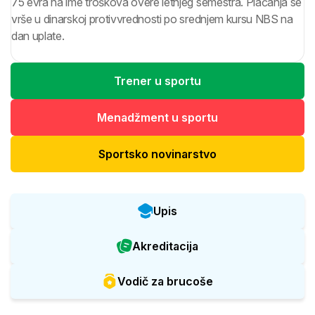
75 evra na ime troškova overe letnjeg semestra. Plaćanja se
vrše u dinarskoj protivvrednosti po srednjem kursu NBS na
dan uplate.
Trener u sportu
Menadžment u sportu
Sportsko novinarstvo
Upis
Akreditacija
Vodič za brucoše