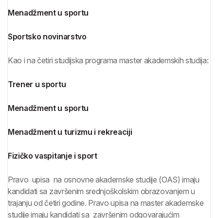
Menadžment u sportu
Sportsko novinarstvo
Kao i na četiri studijska programa master akademskih studija:
Trener u sportu
Menadžment u sportu
Menadžment u turizmu i rekreaciji
Fizičko vaspitanje i sport
Pravo upisa na osnovne akademske studije (OAS) imaju
kandidati sa završenim srednjoškolskim obrazovanjem u
trajanju od četiri godine. Pravo upisa na master akademske
studije imaju kandidati sa završenim odgovarajućim