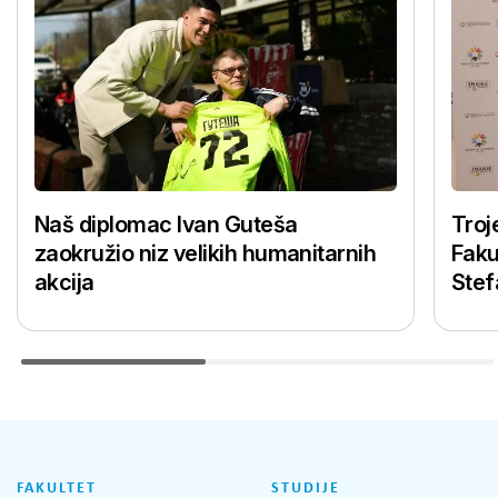
Naš diplomac Ivan Guteša
Troj
zaokružio niz velikih humanitarnih
Faku
akcija
Stef
FAKULTET
STUDIJE