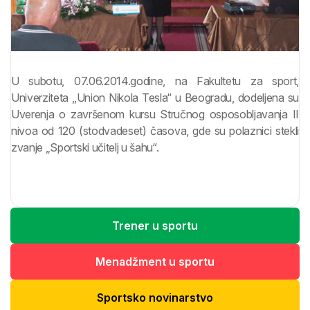
U subotu, 07.06.2014.godine, na Fakultetu za sport,
Univerziteta „Union Nikola Tesla“ u Beogradu, dodeljena su
Uverenja o završenom kursu Stručnog osposobljavanja II
nivoa od 120 (stodvadeset) časova, gde su polaznici stekli
zvanje „Sportski učitelj u šahu“.
Trener u sportu
Menadžment u sportu
Sportsko novinarstvo