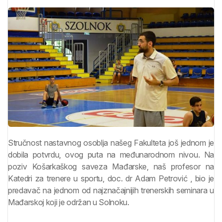
Stručnost nastavnog osoblja našeg Fakulteta još jednom je
dobila potvrdu, ovog puta na međunarodnom nivou. Na
poziv Košarkaškog saveza Mađarske, naš profesor na
Katedri za trenere u sportu, doc. dr Adam Petrović , bio je
predavač na jednom od najznačajnijih trenerskih seminara u
Mađarskoj koji je održan u Solnoku.