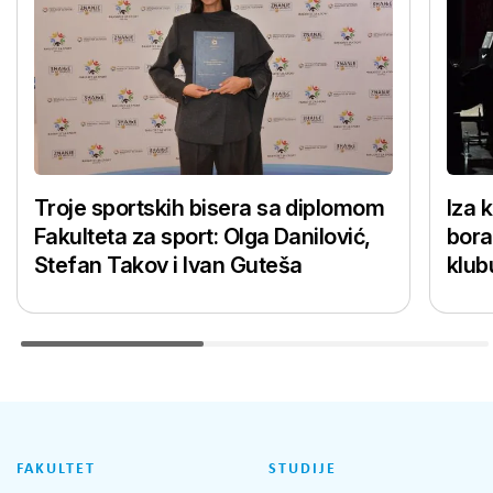
Troje sportskih bisera sa diplomom
Iza 
Fakulteta za sport: Olga Danilović,
bora
Stefan Takov i Ivan Guteša
klub
FAKULTET
STUDIJE