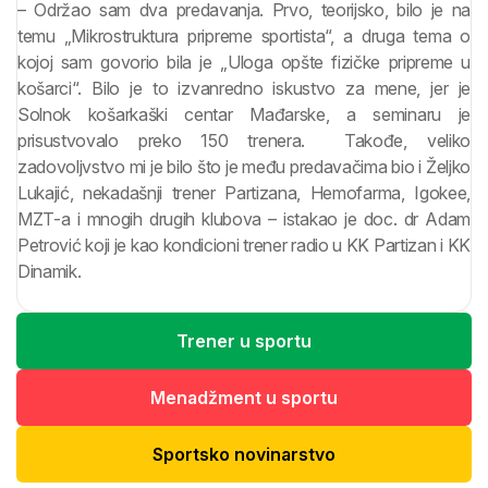
– Održao sam dva predavanja. Prvo, teorijsko, bilo je na
temu „Mikrostruktura pripreme sportista“, a druga tema o
kojoj sam govorio bila je „Uloga opšte fizičke pripreme u
košarci“. Bilo je to izvanredno iskustvo za mene, jer je
Solnok košarkaški centar Mađarske, a seminaru je
prisustvovalo preko 150 trenera. Takođe, veliko
zadovoljvstvo mi je bilo što je među predavačima bio i Željko
Lukajić, nekadašnji trener Partizana, Hemofarma, Igokee,
MZT-a i mnogih drugih klubova – istakao je doc. dr Adam
Petrović koji je kao kondicioni trener radio u KK Partizan i KK
Dinamik.
Trener u sportu
Menadžment u sportu
Sportsko novinarstvo