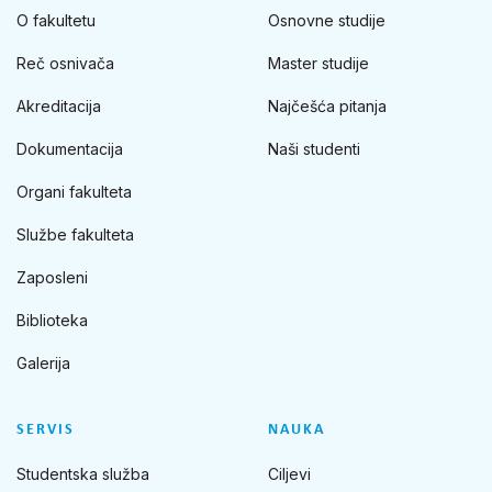
O fakultetu
Osnovne studije
Reč osnivača
Master studije
Akreditacija
Najčešća pitanja
Dokumentacija
Naši studenti
Organi fakulteta
Službe fakulteta
Zaposleni
Biblioteka
Galerija
SERVIS
NAUKA
Studentska služba
Ciljevi