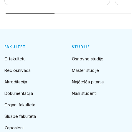
FAKULTET
STUDIJE
O fakultetu
Osnovne studije
Reč osnivača
Master studije
Akreditacija
Najčešća pitanja
Dokumentacija
Naši studenti
Organi fakulteta
Službe fakulteta
Zaposleni