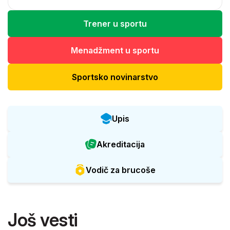
Trener u sportu
Menadžment u sportu
Sportsko novinarstvo
Upis
Akreditacija
Vodič za brucoše
Još vesti