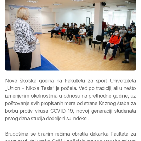
Nova školska godina na Fakultetu za sport Univerziteta
„Union – Nikola Tesla“ je počela. Već po tradiciji, ali u nešto
izmenjenim okolnostima u odnosu na prethodne godine, uz
poštovanje svih propisanih mera od strane Kriznog štaba za
borbu protiv virusa COVID-19, novoj generaciji studenata
prvog dana studija dodeljeni su indeksi.
Brucošima se biranim rečima obratila dekanka Faulteta za