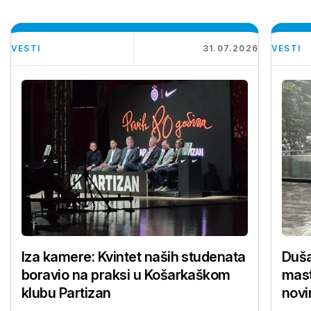
VESTI
31.07.2026
VESTI
Iza kamere: Kvintet naših studenata
Duša
boravio na praksi u Košarkaškom
mast
klubu Partizan
novi