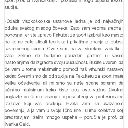
sport prof. dr Ivanka Gajić i poželela mnogo uspeha tokom
studija.
-Odabir visokoškolske ustanove jedna je od najvažnijih
odluka svakog mladog čoveka. Zato sam veoma srećna i
ponosna, jer ste upravo Fakultet za sport izabrali kao mesto
na kome ćete sticati teorijska i prkatična znanja iz oblasti
savremenog sporta. Ovde smo na zajedničkom zadatku i
zato želimo da budemo pouzdan partner u vašim
nastojanjima da izgradite svoju budućnost. Budite uvereni da
će vam u tome maksimalno pomoći naš vrhunski nastavni
kadar. Svesni smo da od studija na Fakultetu za sport imate
velika očekivanja, ali mi smo sa naše strane spremni da
učinimo maksimum kako biste kroz ovo važno životno
poglavlje prošli motivisaniji i osposobljeniji za profesionalne
izazove koji vas očekuju. Hvala vam na ukazanom
poverenju, a ja vam u svoje lično ime i u ime kolektiva koji
predstavljam, želim mnogo uspeha – poručila je prof. dr
Ivanka Gajić.