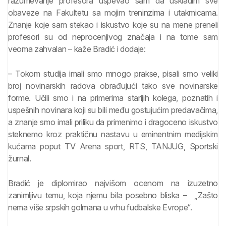
razumevanje profesora uspevao sam da uskladim sve
obaveze na Fakultetu sa mojim treninzima i utakmicama.
Znanje koje sam stekao i iskustvo koje su na mene preneli
profesori su od neprocenjivog značaja i na tome sam
veoma zahvalan – kaže Bradić i dodaje:
– Tokom studija imali smo mnogo prakse, pisali smo veliki
broj novinarskih radova obrađujući tako sve novinarske
forme. Učili smo i na primerima starijih kolega, poznatih i
uspešnih novinara koji su bili među gostujućim predavačima,
a znanje smo imali priliku da primenimo i dragoceno iskustvo
steknemo kroz praktičnu nastavu u eminentnim medijskim
kućama poput TV Arena sport, RTS, TANJUG, Sportski
žurnal.
Bradić je diplomirao najvišom ocenom na izuzetno
zanimljivu temu, koja njemu bila posebno bliska – „Zašto
nema više srpskih golmana u vrhu fudbalske Evrope“.