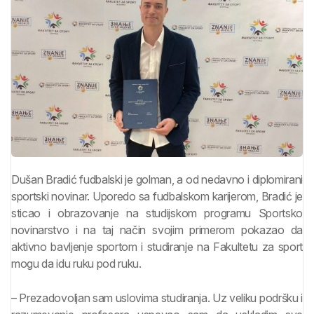
Dušan Bradić fudbalski je golman, a od nedavno i diplomirani
sportski novinar. Uporedo sa fudbalskom karijerom, Bradić je
sticao i obrazovanje na studijskom programu Sportsko
novinarstvo i na taj način svojim primerom pokazao da
aktivno bavljenje sportom i studiranje na Fakultetu za sport
mogu da idu ruku pod ruku.
– Prezadovoljan sam uslovima studiranja. Uz veliku podršku i