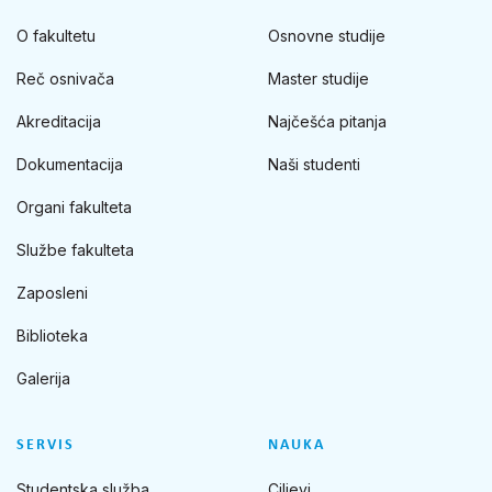
O fakultetu
Osnovne studije
Reč osnivača
Master studije
Akreditacija
Najčešća pitanja
Dokumentacija
Naši studenti
Organi fakulteta
Službe fakulteta
Zaposleni
Biblioteka
Galerija
SERVIS
NAUKA
Studentska služba
Ciljevi