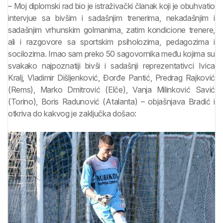
– Moj diplomski rad bio je istraživački članak koji je obuhvatio
intervjue sa bivšim i sadašnjim trenerima, nekadašnjim i
sadašnjim vrhunskim golmanima, zatim kondicione trenere,
ali i razgovore sa sportskim psiholozima, pedagozima i
socilozima. Imao sam preko 50 sagovornika među kojima su
svakako najpoznatiji bivši i sadašnji reprezentativci Ivica
Kralj, Vladimir Dišljenković, Đorđe Pantić, Predrag Rajković
(Rems), Marko Dmitrović (Elče), Vanja Milinković Savić
(Torino), Boris Radunović (Atalanta) – objašnjava Bradić i
otkriva do kakvog je zaključka došao: