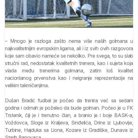
– Mnogo je razloga zašto nema više naših golmana u
najkvalitetnijim evropskim ligama, ali i iz svih ovih razgovora
koje sam obavio nameće se nekoliko. Pre svega, to su slab
stručni rad, nedostatak kvalitetnih trenera, kao i sujeta koja
vlada među trenerima golmana, zatim loš kvalitet
nacionlanog prvenstva kao i neigranje reprezentacije na
velikim takmičenjima.
Dušan Bradić fudbal je počeo da trenira već sa sedam
godina i odmah je poželeo da bude golman. Počeo je u FK
Trstenik, čiji je i trenutno član, a branio je i boje BASK-a,
Voždovca, Sloge iz Kraljeva, Sinđelića, Drine iz Ljubovije,
Turbine, Hajduka sa Liona, Kozare iz Gradiške, Dunava iz
Starih Banovaca.