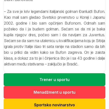
– Za sve je kriv legendarni italijanski golman Đanluiđi Bufon.
Kao mali sam gledao Svetsko prvenstvo u Koreji i Japanu
2002. godine i bio sam opčinjen Bufonom. Odmah sam
poželeo da i ja budem golman. Sećam se da mi je baka
kupila njegov dres, počeo sam i da navijam za Juventus.
Sećam se da sam na utakmicu u kvalifikacijama koju je Srbija
igrala protiv Italije išao tri sata ranije na stadion samo da bih
bio u prilici da vidim kako se Bufon zagreva. On je zaista
klasa, a dokaz za to je i činjenica što je i sa 43 godine i dalje
aktivan među stativama – zaključio je Bradić.
Trener u sportu
Menadžment u sportu
Sportsko novinarstvo