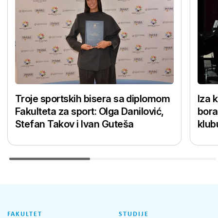
Troje sportskih bisera sa diplomom
Iza 
Fakulteta za sport: Olga Danilović,
bora
Stefan Takov i Ivan Guteša
klub
FAKULTET
STUDIJE