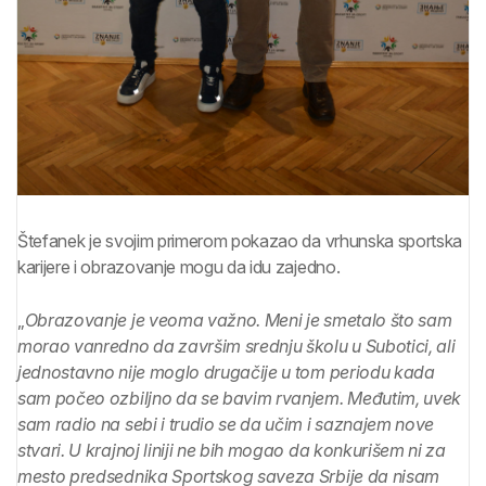
Štefanek je svojim primerom pokazao da vrhunska sportska
karijere i obrazovanje mogu da idu zajedno.
„
Obrazovanje je veoma važno. Meni je smetalo što sam
morao vanredno da završim srednju školu u Subotici, ali
jednostavno nije moglo drugačije u tom periodu kada
sam počeo ozbiljno da se bavim rvanjem. Međutim, uvek
sam radio na sebi i trudio se da učim i saznajem nove
stvari. U krajnoj liniji ne bih mogao da konkurišem ni za
mesto predsednika Sportskog saveza Srbije da nisam