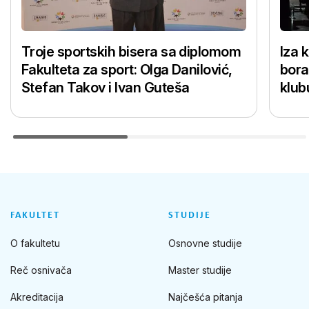
Troje sportskih bisera sa diplomom
Iza 
Fakulteta za sport: Olga Danilović,
bora
Stefan Takov i Ivan Guteša
klub
FAKULTET
STUDIJE
O fakultetu
Osnovne studije
Reč osnivača
Master studije
Akreditacija
Najčešća pitanja