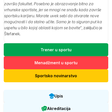
završio fakultet. Posebno je obrazovanje bitno za
vrhunske sportiste, jer se mnogi ne snađu kada završe
sportsku karijeru. Morate uvek sebi da otvarate nove
mogućnosti i da stalno učite. Samo je to siguran put ka
uspehu u bilo kojoj oblasti kojom se bavite“
, zaključio je
Štefanek.
Trener u sportu
Menadžment u sportu
Sportsko novinarstvo
Upis
Akreditacija