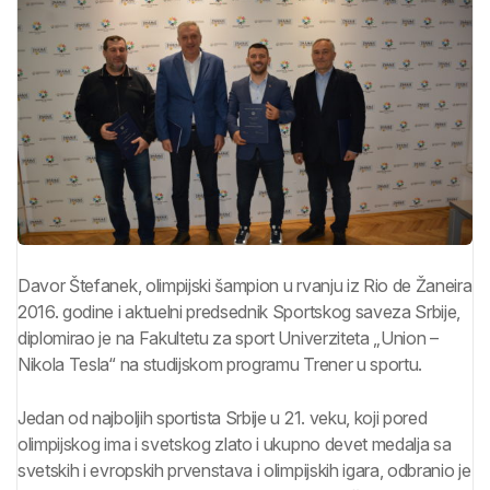
Davor Štefanek, olimpijski šampion u rvanju iz Rio de Žaneira
2016. godine i aktuelni predsednik Sportskog saveza Srbije,
diplomirao je na Fakultetu za sport Univerziteta „Union –
Nikola Tesla“ na studijskom programu Trener u sportu.
Jedan od najboljih sportista Srbije u 21. veku, koji pored
olimpijskog ima i svetskog zlato i ukupno devet medalja sa
svetskih i evropskih prvenstava i olimpijskih igara, odbranio je