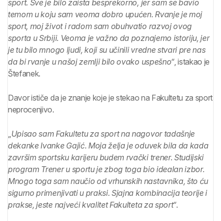
sport. Sve je bilo zaista besprekorno, jer sam se bavio
temom u koju sam veoma dobro upućen. Rvanje je moj
sport, moj život i radom sam obuhvatio razvoj ovog
sporta u Srbiji. Veoma je važno da poznajemo istoriju, jer
je tu bilo mnogo ljudi, koji su učinili vredne stvari pre nas
da bi rvanje u našoj zemlji bilo ovako uspešno“
, istakao je
Štefanek.
Davor ističe da je znanje koje je stekao na Fakultetu za sport
neprocenjivo.
„
Upisao sam Fakultetu za sport na nagovor tadašnje
dekanke Ivanke Gajić. Moja želja je oduvek bila da kada
završim sportsku karijeru budem rvački trener. Studijski
program Trener u sportu je zbog toga bio idealan izbor.
Mnogo toga sam naučio od vrhunskih nastavnika, što ću
sigurno primenjivati u praksi. Sjajna kombinacija teorije i
prakse, jeste najveći kvalitet Fakulteta za sport“
.