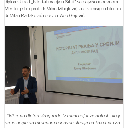
diplomski rad „Istorijat rvanja u Srbiji“ sa najvišom ocenom.
Mentor je bio prof. dr Milan Mihajlović, a u komisiji su bili doc.
dr Milan Radaković i doc. dr Aco Gajović.
„
Odbrana diplomskog rada iz meni najbliže oblasti bio je
pravi način da okončam osnovne studije na Fakultetu za