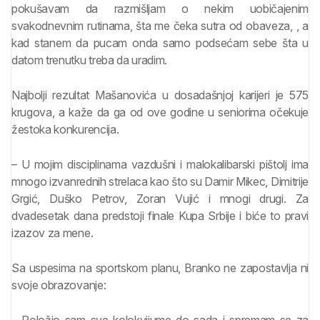
pokušavam da razmišljam o nekim uobičajenim
svakodnevnim rutinama, šta me čeka sutra od obaveza, , a
kad stanem da pucam onda samo podsećam sebe šta u
datom trenutku treba da uradim.
Najbolji rezultat Mašanovića u dosadašnjoj karijeri je 575
krugova, a kaže da ga od ove godine u seniorima očekuje
žestoka konkurencija.
– U mojim disciplinama vazdušni i malokalibarski pištolj ima
mnogo izvanrednih strelaca kao što su Damir Mikec, Dimitrije
Grgić, Duško Petrov, Zoran Vujić i mnogi drugi. Za
dvadesetak dana predstoji finale Kupa Srbije i biće to pravi
izazov za mene.
Sa uspesima na sportskom planu, Branko ne zapostavlja ni
svoje obrazovanje:
– Položio sam sve kolokvijume do sada i spremam se za