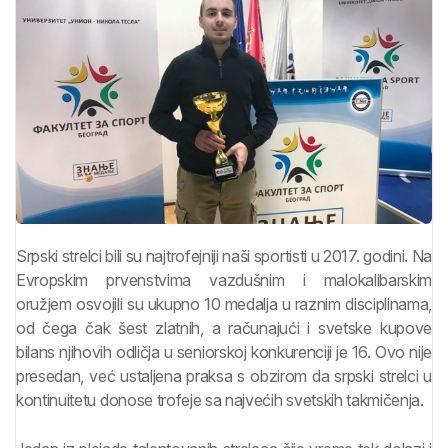
Srpski strelci bili su najtrofejniji naši sportisti u 2017. godini. Na
Evropskim prvenstvima vazdušnim i malokalibarskim
oružjem osvojili su ukupno 10 medalja u raznim disciplinama,
od čega čak šest zlatnih, a računajući i svetske kupove
bilans njihovih odličja u seniorskoj konkurenciji je 16. Ovo nije
presedan, već ustaljena praksa s obzirom da srpski strelci u
kontinuitetu donose trofeje sa najvećih svetskih takmičenja.