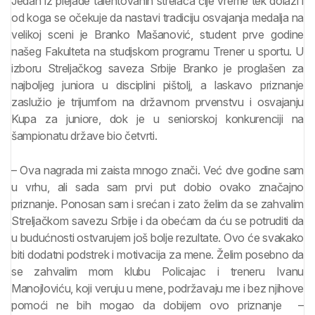
Jedan iz plejade talentovanih strelaca čije vreme tek dolazi i
od koga se očekuje da nastavi tradiciju osvajanja medalja na
velikoj sceni je Branko Mašanović, student prve godine
našeg Fakulteta na studjskom programu Trener u sportu. U
izboru Streljačkog saveza Srbije Branko je proglašen za
najboljeg juniora u disciplini pištolj, a laskavo priznanje
zaslužio je trijumfom na državnom prvenstvu i osvajanju
Kupa za juniore, dok je u seniorskoj konkurenciji na
šampionatu države bio četvrti.
– Ova nagrada mi zaista mnogo znači. Već dve godine sam
u vrhu, ali sada sam prvi put dobio ovako značajno
priznanje. Ponosan sam i srećan i zato želim da se zahvalim
Streljačkom savezu Srbije i da obećam da ću se potruditi da
u budućnosti ostvarujem još bolje rezultate. Ovo će svakako
biti dodatni podstrek i motivacija za mene. Želim posebno da
se zahvalim mom klubu Policajac i treneru Ivanu
Manojloviću, koji veruju u mene, podržavaju me i bez njihove
pomoći ne bih mogao da dobijem ovo priznanje –