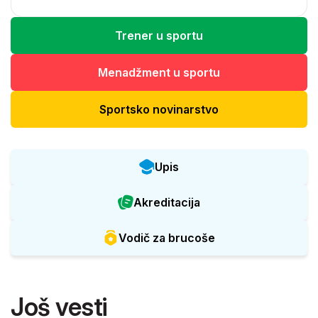
Trener u sportu
Menadžment u sportu
Sportsko novinarstvo
Upis
Akreditacija
Vodič za brucoše
Još vesti