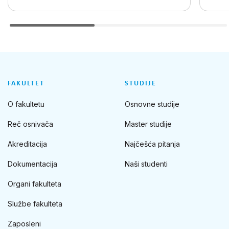
FAKULTET
STUDIJE
O fakultetu
Osnovne studije
Reč osnivača
Master studije
Akreditacija
Najčešća pitanja
Dokumentacija
Naši studenti
Organi fakulteta
Službe fakulteta
Zaposleni