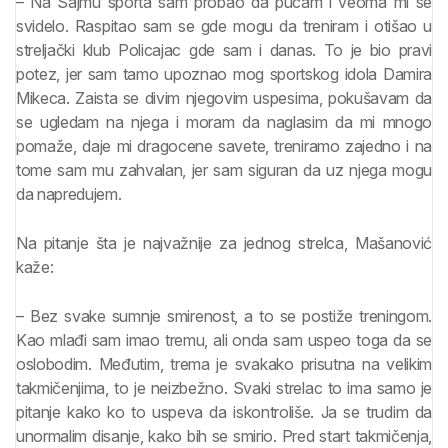
– Na Sajmu sporta sam probao da pucam i veoma mi se
svidelo. Raspitao sam se gde mogu da treniram i otišao u
streljački klub Policajac gde sam i danas. To je bio pravi
potez, jer sam tamo upoznao mog sportskog idola Damira
Mikeca. Zaista se divim njegovim uspesima, pokušavam da
se ugledam na njega i moram da naglasim da mi mnogo
pomaže, daje mi dragocene savete, treniramo zajedno i na
tome sam mu zahvalan, jer sam siguran da uz njega mogu
da napredujem.
Na pitanje šta je najvažnije za jednog strelca, Mašanović
kaže:
– Bez svake sumnje smirenost, a to se postiže treningom.
Kao mlađi sam imao tremu, ali onda sam uspeo toga da se
oslobodim. Međutim, trema je svakako prisutna na velikim
takmičenjima, to je neizbežno. Svaki strelac to ima samo je
pitanje kako ko to uspeva da iskontroliše. Ja se trudim da
unormalim disanje, kako bih se smirio. Pred start takmičenja,