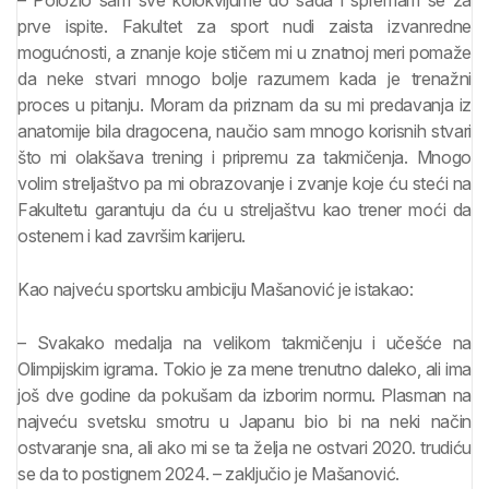
prve ispite. Fakultet za sport nudi zaista izvanredne
mogućnosti, a znanje koje stičem mi u znatnoj meri pomaže
da neke stvari mnogo bolje razumem kada je trenažni
proces u pitanju. Moram da priznam da su mi predavanja iz
anatomije bila dragocena, naučio sam mnogo korisnih stvari
što mi olakšava trening i pripremu za takmičenja. Mnogo
volim streljaštvo pa mi obrazovanje i zvanje koje ću steći na
Fakultetu garantuju da ću u streljaštvu kao trener moći da
ostenem i kad završim karijeru.
Kao najveću sportsku ambiciju Mašanović je istakao:
– Svakako medalja na velikom takmičenju i učešće na
Olimpijskim igrama. Tokio je za mene trenutno daleko, ali ima
još dve godine da pokušam da izborim normu. Plasman na
najveću svetsku smotru u Japanu bio bi na neki način
ostvaranje sna, ali ako mi se ta želja ne ostvari 2020. trudiću
se da to postignem 2024. – zaključio je Mašanović.