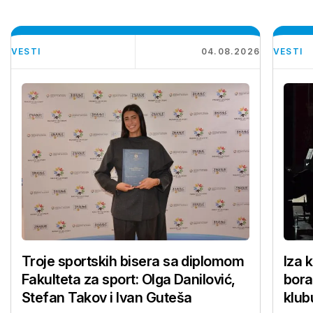
VESTI
04.08.2026
VESTI
Troje sportskih bisera sa diplomom
Iza 
Fakulteta za sport: Olga Danilović,
bora
Stefan Takov i Ivan Guteša
klub