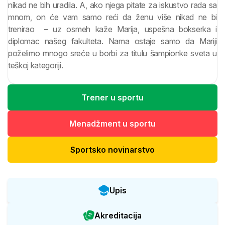
nikad ne bih uradila. A, ako njega pitate za iskustvo rada sa
mnom, on će vam samo reći da ženu više nikad ne bi
trenirao – uz osmeh kaže Marija, uspešna bokserka i
diplomac našeg fakulteta. Nama ostaje samo da Mariji
poželimo mnogo sreće u borbi za titulu šampionke sveta u
teškoj kategoriji.
Trener u sportu
Menadžment u sportu
Sportsko novinarstvo
Upis
Akreditacija