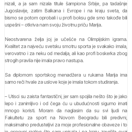
nizali, a ja sam nizala titule šampiona Srbije, pa tadašnje
Jugoslavije, zatim Balkana i Evrope i na kraju sveta, da
bismo se potom oprobali i u profi boksu gde smo takođe bili
uspešni – otkriva nam svoju životnu priču Marija.
Neostvarena želja joj je učešće na Olimpijskim igrama.
Kvalitet za najveću svetsku smotru sporta je svakako imala,
verovatno i za neku od medalja, ali kao profi boskerka zbog
strogih pravila nije imala pravo nastupa.
Sa diplomom sportskog menadžera u rukama Marija ima
samo reči hvale za uslove koje je imala tokom studiranja.
– Utisci su zaista fantastični, jer sam spojila nešto što je jako
lepo i zanimljivo i od čega ću u ubudućnosti sigurno imati
mnogo koristi. Moram da naglasim da su svi ljudi na
Fakultetu za sport na Novom Beogradu bili predivni,
maksimalno predusteljivi za moje profesionalne obaveze i to
je osnovni razlog što sam upisala i na kraju završila ovaj