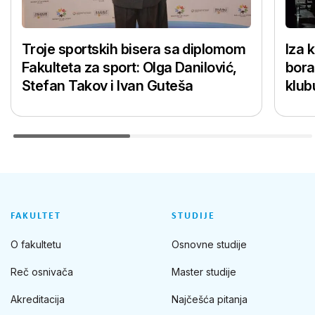
Troje sportskih bisera sa diplomom
Iza 
Fakulteta za sport: Olga Danilović,
bora
Stefan Takov i Ivan Guteša
klub
FAKULTET
STUDIJE
O fakultetu
Osnovne studije
Reč osnivača
Master studije
Akreditacija
Najčešća pitanja