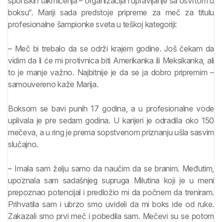
sportskih takmičenja – organizacija i upravljanje sa osvrtom u
boksu“. Mariji sada predstoje pripreme za meč za titulu
profesionalne šampionke sveta u teškoj kategoriji:
– Meč bi trebalo da se održi krajem godine. Još čekam da
vidim da li će mi protivnica biti Amerikanka ili Meksikanka, ali
to je manje važno. Najbitnije je da se ja dobro pripremim –
samouvereno kaže Marija.
Boksom se bavi punih 17 godina, a u profesionalne vode
uplivala je pre sedam godina. U karijeri je odradila oko 150
mečeva, a u ring je prema sopstvenom priznanju ušla sasvim
slučajno.
– Imala sam želju samo da naučim da se branim. Međutim,
upoznala sam sadašnjeg supruga Milutina koji je u meni
prepoznao potencijal i predložio mi da počnem da treniram.
Prihvatila sam i ubrzo smo uvideli da mi boks ide od ruke.
Zakazali smo prvi meč i pobedila sam. Mečevi su se potom