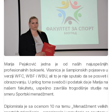
Marija Pejaković jedna je od naših najuspešnijih
profesionalnih bokserki. Vlasnica je šampionskih pojaseva u
verziji WFC, WBF i WBU, ali to je nije sputalo da se posveti i
obrazovanju. U prilog tome svedoči i podatak da je Marija na
našem fakultetu, uspešno završila trogodišnje studije na
smeru Sportski menadžment.
Diplomirala je sa ocenom 10 na temu „Menadžment velikih