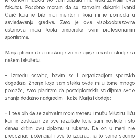
fakultet. Posebno moram da se zahvalim dekanki Ivanki
Gajić koja je bila moj mentor i koja mi je pomogla u
savladavanju gradiva. Zato je ova visokoobrazovna
ustanova moja topla preporuka svim profesionalnim
sportistima.
Marija planira da u najskorije vreme upiše i master studije na
našem fakultetu.
– Između ostalog, bavim se i organizacijom sportskih
događaja. Znanje koja sam stekla ovde mi u tome mnogo
pomaže, zato planiram da postdiplomskih studijama svoje
znanje dodatno nadgradim – kaže Marija i dodaje:
– Htela bih da se zahvalim mom treneru i mužu Milutinu Iliću
koji je zaslužan za sve rezultate koje sam postigla i što
danas držim ovu diplomu u rukama. Da on u meni nije
prepoznao potencijal i sve to izgurao, ja to sama sigurno