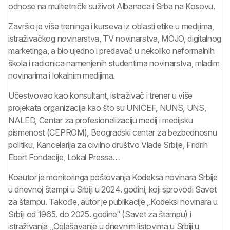
odnose na multietnički suživot Albanaca i Srba na Kosovu.
Završio je više treninga i kurseva iz oblasti etike u medijima,
istraživačkog novinarstva, TV novinarstva, MOJO, digitalnog
marketinga, a bio ujedno i predavač u nekoliko neformalnih
škola i radionica namenjenih studentima novinarstva, mladim
novinarima i lokalnim medijima.
Učestvovao kao konsultant, istraživač i trener u više
projekata organizacija kao što su UNICEF, NUNS, UNS,
NALED, Centar za profesionalizaciju medij i medijsku
pismenost (CEPROM), Beogradski centar za bezbednosnu
politiku, Kancelarija za civilno društvo Vlade Srbije, Fridrih
Ebert Fondacije, Lokal Pressa…
Koautor je monitoringa poštovanja Kodeksa novinara Srbije
u dnevnoj štampi u Srbiji u 2024. godini, koji sprovodi Savet
za štampu. Takođe, autor je publikacije „Kodeksi novinara u
Srbiji od 1965. do 2025. godine“ (Savet za štampu) i
istraživanja „Oglašavanje u dnevnim listovima u Srbiji u