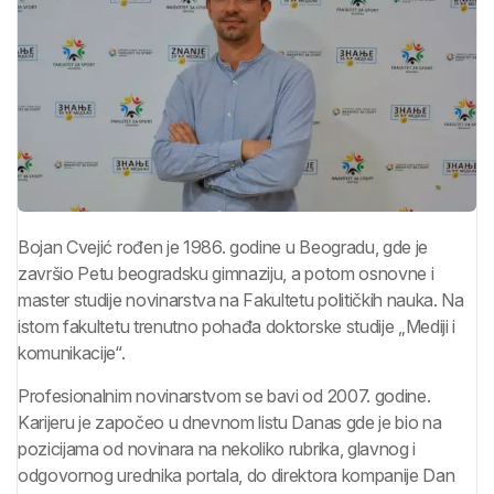
Bojan Cvejić rođen je 1986. godine u Beogradu, gde je
završio Petu beogradsku gimnaziju, a potom osnovne i
master studije novinarstva na Fakultetu političkih nauka. Na
istom fakultetu trenutno pohađa doktorske studije „Mediji i
komunikacije“.
Profesionalnim novinarstvom se bavi od 2007. godine.
Karijeru je započeo u dnevnom listu Danas gde je bio na
pozicijama od novinara na nekoliko rubrika, glavnog i
odgovornog urednika portala, do direktora kompanije Dan