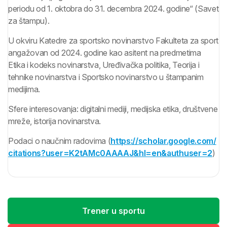
periodu od 1. oktobra do 31. decembra 2024. godine“ (Savet
za štampu).
U okviru Katedre za sportsko novinarstvo Fakulteta za sport
angažovan od 2024. godine kao asitent na predmetima
Etika i kodeks novinarstva, Uređivačka politika, Teorija i
tehnike novinarstva i Sportsko novinarstvo u štampanim
medijima.
Sfere interesovanja: digitalni mediji, medijska etika, društvene
mreže, istorija novinarstva.
Podaci o naučnim radovima (
https://scholar.google.com/
citations?user=K2tAMc0AAAAJ&
hl=en&authuser=2
)
Trener u sportu