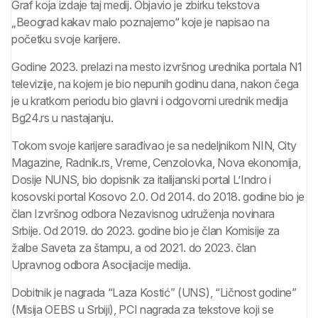
Graf koja izdaje taj medij. Objavio je zbirku tekstova
„Beograd kakav malo poznajemo“ koje je napisao na
početku svoje karijere.
Godine 2023. prelazi na mesto izvršnog urednika portala N1
televizije, na kojem je bio nepunih godinu dana, nakon čega
je u kratkom periodu bio glavni i odgovorni urednik medija
Bg24.rs u nastajanju.
Tokom svoje karijere sarađivao je sa nedeljnikom NIN, City
Magazine, Radnik.rs, Vreme, Cenzolovka, Nova ekonomija,
Dosije NUNS, bio dopisnik za italijanski portal L’Indro i
kosovski portal Kosovo 2.0. Od 2014. do 2018. godine bio je
član Izvršnog odbora Nezavisnog udruženja novinara
Srbije. Od 2019. do 2023. godine bio je član Komisije za
žalbe Saveta za štampu, a od 2021. do 2023. član
Upravnog odbora Asocijacije medija.
Dobitnik je nagrada “Laza Kostić” (UNS), “Ličnost godine”
(Misija OEBS u Srbiji), PCI nagrada za tekstove koji se