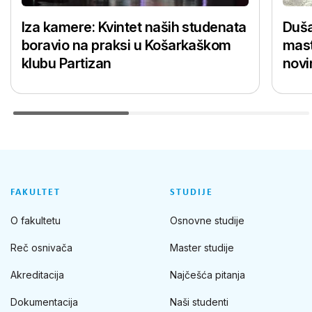
Iza kamere: Kvintet naših studenata
Duša
boravio na praksi u Košarkaškom
mast
klubu Partizan
novi
FAKULTET
STUDIJE
O fakultetu
Osnovne studije
Reč osnivača
Master studije
Akreditacija
Najčešća pitanja
Dokumentacija
Naši studenti