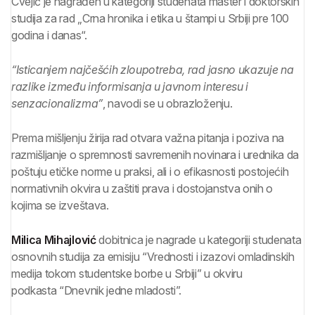
Cvejić je nagrađen u kategoriji studenata master i doktorskih
studija za rad „Crna hronika i etika u štampi u Srbiji pre 100
godina i danas“.
“Isticanjem najčešćih zloupotreba, rad jasno ukazuje na
razlike između informisanja u javnom interesu i
senzacionalizma”
, navodi se u obrazloženju.
Prema mišljenju žirija rad otvara važna pitanja i poziva na
razmišljanje o spremnosti savremenih novinara i urednika da
poštuju etičke norme u praksi, ali i o efikasnosti postojećih
normativnih okvira u zaštiti prava i dostojanstva onih o
kojima se izveštava.
Milica Mihajlović
dobitnica je nagrade u kategoriji studenata
osnovnih studija za emisiju “Vrednosti i izazovi omladinskih
medija tokom studentske borbe u Srbiji” u okviru
podkasta “Dnevnik jedne mladosti”.