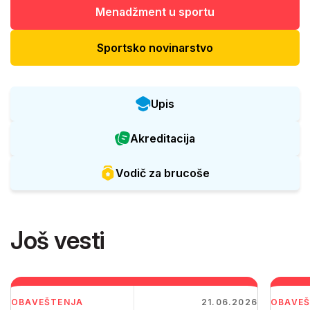
Menadžment u sportu
Sportsko novinarstvo
Upis
Akreditacija
Vodič za brucoše
Još vesti
OBAVEŠTENJA
21.06.2026
OBAVEŠ