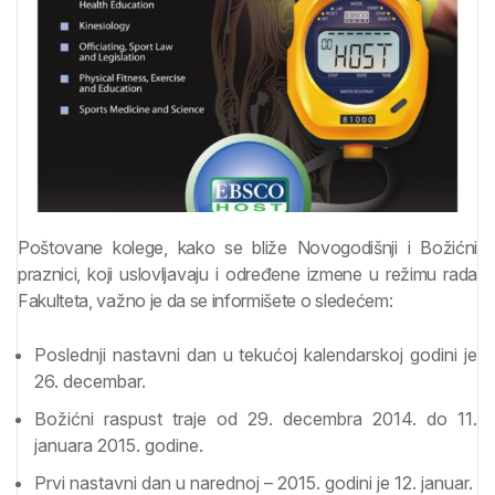
Poštovane kolege, kako se bliže Novogodišnji i Božićni
praznici, koji uslovljavaju i određene izmene u režimu rada
Fakulteta, važno je da se informišete o sledećem:
Poslednji nastavni dan u tekućoj kalendarskoj godini je
26. decembar.
Božićni raspust traje od 29. decembra 2014. do 11.
januara 2015. godine.
Prvi nastavni dan u narednoj – 2015. godini je 12. januar.