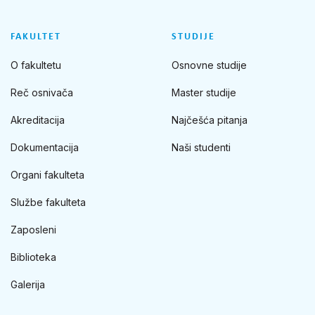
FAKULTET
STUDIJE
O fakultetu
Osnovne studije
Reč osnivača
Master studije
Akreditacija
Najčešća pitanja
Dokumentacija
Naši studenti
Organi fakulteta
Službe fakulteta
Zaposleni
Biblioteka
Galerija