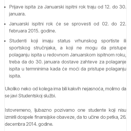
Prijave ispita za Januarski ispitni rok traju od 12. do 30.
januara.
Januarski ispitni rok će se sprovesti od 02. do 22.
februara 2015. godine.
Studenti koji imaju status vrhunskog sportiste ili
sportskog stručnjaka, a koji ne mogu da pristupe
polaganju ispita u redovnom Januarskom ispitnom roku,
treba da do 30. januara dostave zahteve za polaganje
ispita u termninima kada će moći da pristupe polaganju
ispita.
Ukoliko neko od kolega ima bili kakvih nejasnoća, molimo da
se javi Studentskoj službi.
Istovremeno, ljubazno pozivamo one studente koji nisu
izmirili dospele finansijske obaveze, da to učine do petka, 26.
decembra 2014. godine.