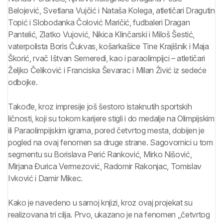
Belojević, Svetlana Vujčić i Nataša Kolega, atletičari Dragutin
Topić i Slobodanka Čolović Maričić, fudbaleri Dragan
Pantelić, Zlatko Vujović, Nikica Klinčarski i Miloš Šestić,
vaterpolista Boris Čukvas, košarkašice Tine Krajišnik i Maja
Škorić, rvač Ištvan Semeredi, kao i paraolimpijci – atletičari
Željko Čeliković i Franciska Ševarac i Milan Živić iz sedeće
odbojke.
Takođe, kroz impresije još šestoro istaknutih sportskih
ličnosti, koji su tokom karijere stigli i do medalje na Olimpijskim
ili Paraolimpijskim igrama, pored četvrtog mesta, dobijen je
pogled na ovaj fenomen sa druge strane. Sagovornici u tom
segmentu su Borislava Perić Ranković, Mirko Nišović,
Mirjana Đurica Vermezović, Radomir Rakonjac, Tomislav
Ivković i Damir Mikec.
Kako je navedeno u samoj knjizi, kroz ovaj projekat su
realizovana tri cilja. Prvo, ukazano je na fenomen „četvrtog