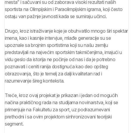
mesta” i sačuvani su od zaborava visoki rezultati naših
sportista na Olimpijskim i Paraolimpijskim igrama, koji često
ostaju van pažnje javnosti kada se sumiraju učinci.
Drugo, kroz istraživanje koje je obuhvatilo mnogo širi spektar
imena, kao i kasnije intervjue, mlađe generacije su se
upoznale sa brojnim sportistima koji su našu zemlju
predstavljali na najvećim sportskim takmičenjima, imajući u
vidu geslo da istorija ne počinje od nas i da je potrebno
poznavati i ceniti ranija dostignuća kao deo opšteg
obrazovanja, što je temelj za dalji kvalitetan rad i
razumevanje šireg konteksta.
Treće, kroz ovaj projekat je prikazan i jedan od mogućih
načina praktičnog rada na studijama novinarstva, koji se
primenjuje na Fakultetu za sport, uz podrazumevani
prethodni i sa ovim projektom sinhronizovani teorijski
segment.