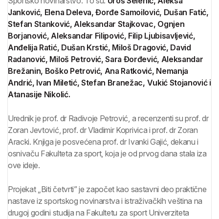
Sportsko novinarstvo. To su:
Uroš Selenić, Aleksa
Janković, Elena Deleva, Đorđe Samoilović, Dušan Fatić,
Stefan Stanković, Aleksandar Stajkovac, Ognjen
Borjanović, Aleksandar Filipović, Filip Ljubisavljević,
Anđelija Ratić, Dušan Krstić, Miloš Dragović, David
Radanović, Miloš Petrović, Sara Đorđević, Aleksandar
Brežanin, Boško Petrović, Ana Ratković, Nemanja
Andrić, Ivan Miletić, Stefan Branežac, Vukić Stojanović i
Atanasije Nikolić.
Urednik je prof. dr Radivoje Petrović, a recenzenti su prof. dr
Zoran Jevtović, prof. dr Vladimir Koprivica i prof. dr Zoran
Aracki. Knjiga je posvećena prof. dr Ivanki Gajić, dekanu i
osnivaču Fakulteta za sport, koja je od prvog dana stala iza
ove ideje.
Projekat „Biti četvrti” je započet kao sastavni deo praktične
nastave iz sportskog novinarstva i istraživačkih veština na
drugoj godini studija na Fakultetu za sport Univerziteta