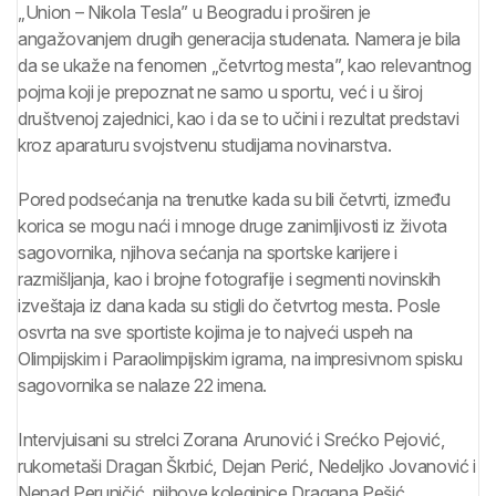
„Union – Nikola Tesla” u Beogradu i proširen je
angažovanjem drugih generacija studenata. Namera je bila
da se ukaže na fenomen „četvrtog mesta”, kao relevantnog
pojma koji je prepoznat ne samo u sportu, već i u široj
društvenoj zajednici, kao i da se to učini i rezultat predstavi
kroz aparaturu svojstvenu studijama novinarstva.
Pored podsećanja na trenutke kada su bili četvrti, između
korica se mogu naći i mnoge druge zanimljivosti iz života
sagovornika, njihova sećanja na sportske karijere i
razmišljanja, kao i brojne fotografije i segmenti novinskih
izveštaja iz dana kada su stigli do četvrtog mesta. Posle
osvrta na sve sportiste kojima je to najveći uspeh na
Olimpijskim i Paraolimpijskim igrama, na impresivnom spisku
sagovornika se nalaze 22 imena.
Intervjuisani su strelci Zorana Arunović i Srećko Pejović,
rukometaši Dragan Škrbić, Dejan Perić, Nedeljko Jovanović i
Nenad Peruničić, njihove koleginice Dragana Pešić