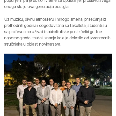
popunjeni, pa je došlo i vreme za opuštanje i proslavu svega
onoga što je ova generacija postigla.
Uz muziku, divnu atmosferu i mnogo smeha, prisećanja iz
prethodnih godina i dogodovština sa fakulteta, studenti su
sa profesorima uživali i sabirali utiske posle četiri godine
napornog rada, truda i znanja koje je dolazilo od izvanrednih
stručnjaka u oblasti novinarstva.