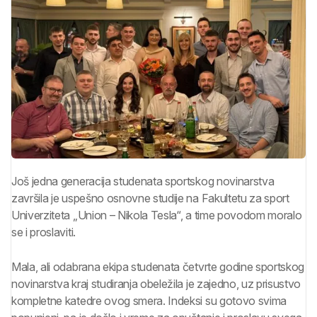
Još jedna generacija studenata sportskog novinarstva
završila je uspešno osnovne studije na Fakultetu za sport
Univerziteta „Union – Nikola Tesla“, a time povodom moralo
se i proslaviti.
Mala, ali odabrana ekipa studenata četvrte godine sportskog
novinarstva kraj studiranja obeležila je zajedno, uz prisustvo
kompletne katedre ovog smera. Indeksi su gotovo svima