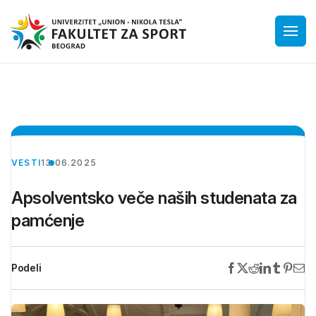
VESTI
13.06.2025
Apsolventsko veče naših studenata za
pamćenje
Podeli