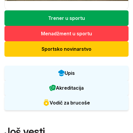
Trener u sportu
Menadžment u sportu
Sportsko novinarstvo
Upis
Akreditacija
Vodič za brucoše
Još vesti