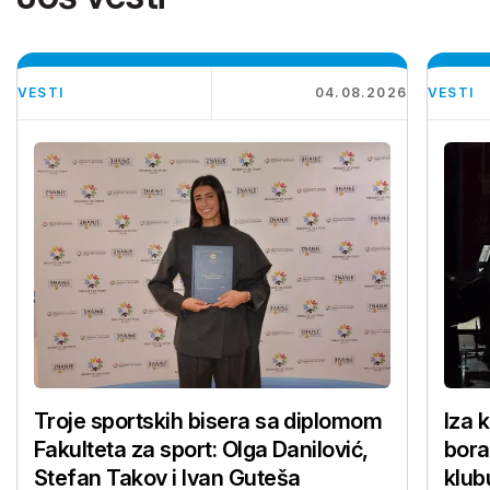
VESTI
04.08.2026
VESTI
Troje sportskih bisera sa diplomom
Iza 
Fakulteta za sport: Olga Danilović,
bora
Stefan Takov i Ivan Guteša
klub