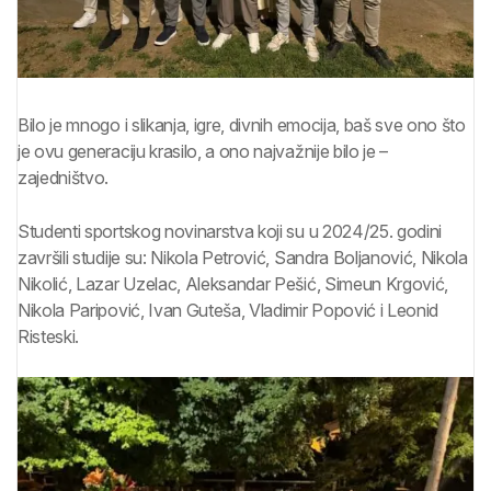
Bilo je mnogo i slikanja, igre, divnih emocija, baš sve ono što
je ovu generaciju krasilo, a ono najvažnije bilo je –
zajedništvo.
Studenti sportskog novinarstva koji su u 2024/25. godini
završili studije su: Nikola Petrović, Sandra Boljanović, Nikola
Nikolić, Lazar Uzelac, Aleksandar Pešić, Simeun Krgović,
Nikola Paripović, Ivan Guteša, Vladimir Popović i Leonid
Risteski.