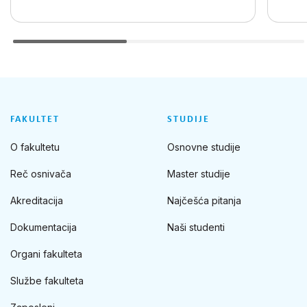
FAKULTET
STUDIJE
O fakultetu
Osnovne studije
Reč osnivača
Master studije
Akreditacija
Najčešća pitanja
Dokumentacija
Naši studenti
Organi fakulteta
Službe fakulteta