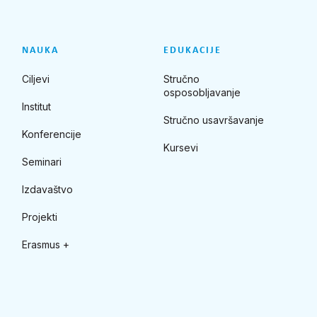
NAUKA
EDUKACIJE
Ciljevi
Stručno
osposobljavanje
Institut
Stručno usavršavanje
Konferencije
Kursevi
Seminari
Izdavaštvo
Projekti
Erasmus +