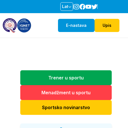
Lat
E-nastava
Upis
Trener u sportu
Menadžment u sportu
Sportsko novinarstvo