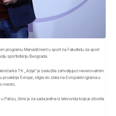
jskom programu Menadžment u sport na Fakultetu za sport
olju sportistkinju Beograda.
akmičarka TK „Azija“ je zaslužila zahvaljujući neverovatnim
ulu prvakinje Evrope, stigla do zlata na Evropskim igrama u
rvo mesto.
 Parizu, čime je za sada jedina iz tekvonda koja je izborila