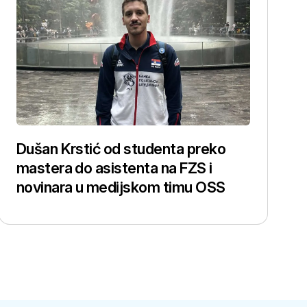
Dušan Krstić od studenta preko
mastera do asistenta na FZS i
novinara u medijskom timu OSS