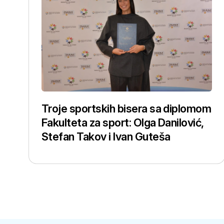
Troje sportskih bisera sa diplomom
Fakulteta za sport: Olga Danilović,
Stefan Takov i Ivan Guteša