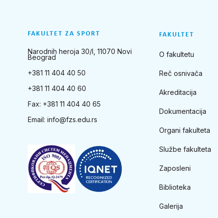
FAKULTET ZA SPORT
FAKULTET
Narodnih heroja 30/I, 11070 Novi
O fakultetu
Beograd
+381 11 404 40 50
Reč osnivača
+381 11 404 40 60
Akreditacija
Fax: +381 11 404 40 65
Dokumentacija
Email:
info@fzs.edu.rs
Organi fakulteta
Službe fakulteta
Zaposleni
Biblioteka
Galerija