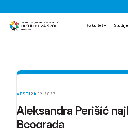
Fakultet
Studij
VESTI
28.12.2023
Aleksandra Perišić najb
Beograda