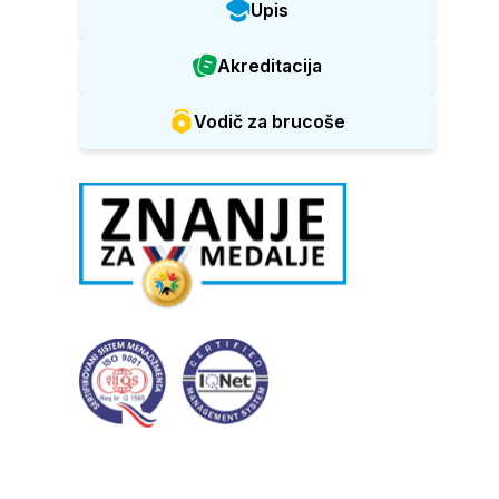
Upis
Akreditacija
Vodič za brucoše