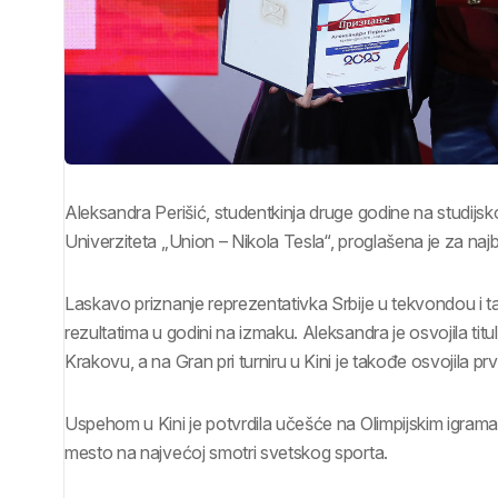
Aleksandra Perišić, studentkinja druge godine na studi
Univerziteta „Union – Nikola Tesla“, proglašena je za najb
Laskavo priznanje reprezentativka Srbije u tekvondou i t
rezultatima u godini na izmaku. Aleksandra je osvojila tit
Krakovu, a na Gran pri turniru u Kini je takođe osvojila p
Uspehom u Kini je potvrdila učešće na Olimpijskim igrama u
mesto na najvećoj smotri svetskog sporta.