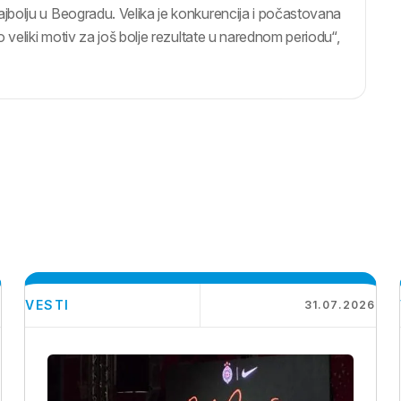
bolju u Beogradu. Velika je konkurencija i počastovana
 veliki motiv za još bolje rezultate u narednom periodu“,
VESTI
6
31.07.2026