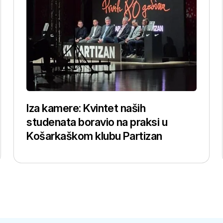
Iza kamere: Kvintet naših
studenata boravio na praksi u
Košarkaškom klubu Partizan