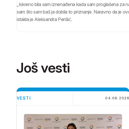
„Iskreno bila sam iznenađena kada sam proglašena za naj
sam što sam baš ja dobila to priznanje. Naravno da je ovo
istakla je Aleksandra Perišić.
Još vesti
VESTI
04.08.202