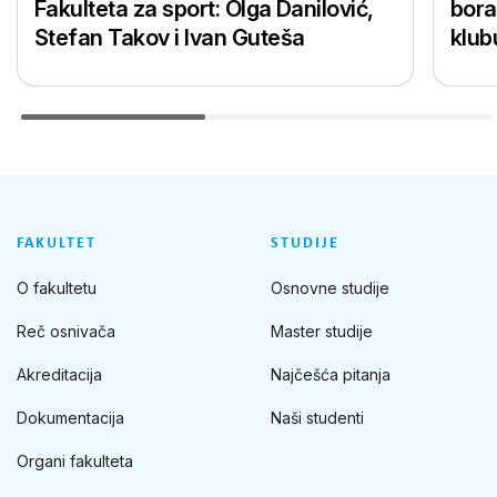
Fakulteta za sport: Olga Danilović,
bora
Stefan Takov i Ivan Guteša
klub
FAKULTET
STUDIJE
O fakultetu
Osnovne studije
Reč osnivača
Master studije
Akreditacija
Najčešća pitanja
Dokumentacija
Naši studenti
Organi fakulteta