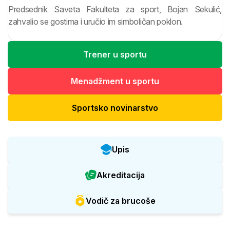
Predsednik Saveta Fakulteta za sport, Bojan Sekulić,
zahvalio se gostima i uručio im simboličan poklon.
Trener u sportu
Menadžment u sportu
Sportsko novinarstvo
Upis
Akreditacija
Vodič za brucoše