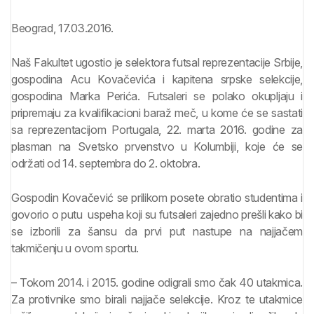
Beograd, 17.03.2016.
Naš Fakultet ugostio je selektora futsal reprezentacije Srbije,
gospodina Acu Kovačevića i kapitena srpske selekcije,
gospodina Marka Perića. Futsaleri se polako okupljaju i
pripremaju za kvalifikacioni baraž meč, u kome će se sastati
sa reprezentacijom Portugala, 22. marta 2016. godine za
plasman na Svetsko prvenstvo u Kolumbiji, koje će se
održati od 14. septembra do 2. oktobra.
Gospodin Kovačević se prilikom posete obratio studentima i
govorio o putu uspeha koji su futsaleri zajedno prešli kako bi
se izborili za šansu da prvi put nastupe na najjačem
takmičenju u ovom sportu.
– Tokom 2014. i 2015. godine odigrali smo čak 40 utakmica.
Za protivnike smo birali najjače selekcije. Kroz te utakmice