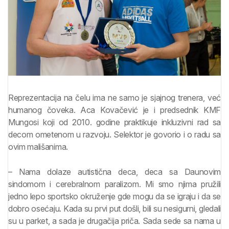
Reprezentacija na čelu ima ne samo je sjajnog trenera, već
humanog čoveka. Aca Kovačević je i predsednik KMF
Mungosi koji od 2010. godine praktikuje inkluzivni rad sa
decom ometenom u razvoju. Selektor je govorio i o radu sa
ovim mališanima.
– Nama dolaze autistična deca, deca sa Daunovim
sindomom i cerebralnom paralizom. Mi smo njima pružili
jedno lepo sportsko okruženje gde mogu da se igraju i da se
dobro osećaju. Kada su prvi put došli, bili su nesigurni, gledali
su u parket, a sada je drugačija priča. Sada sede sa nama u