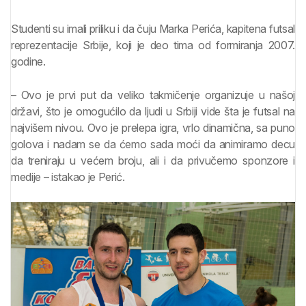
Studenti su imali priliku i da čuju Marka Perića, kapitena futsal
reprezentacije Srbije, koji je deo tima od formiranja 2007.
godine.
– Ovo je prvi put da veliko takmičenje organizuje u našoj
državi, što je omogućilo da ljudi u Srbiji vide šta je futsal na
najvišem nivou. Ovo je prelepa igra, vrlo dinamična, sa puno
golova i nadam se da ćemo sada moći da animiramo decu
da treniraju u većem broju, ali i da privučemo sponzore i
medije – istakao je Perić.