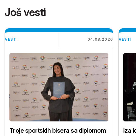
Još vesti
VESTI
04.08.2026
VESTI
Troje sportskih bisera sa diplomom
Iza 