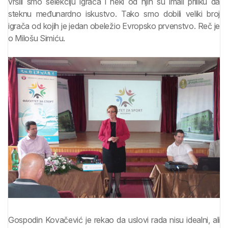
vršili smo selekciju igrača i neki od njih su imali priliku da
steknu međunardno iskustvo. Tako smo dobili veliki broj
igrača od kojih je jedan obeležio Evropsko prvenstvo. Reč je
o Milošu Simiću.
Gospodin Kovačević je rekao da uslovi rada nisu idealni, ali