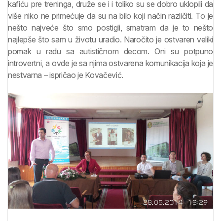
kafiću pre treninga, druže se i i toliko su se dobro uklopili da
više niko ne primećuje da su na bilo koji način različiti. To je
nešto najveće što smo postigli, smatram da je to nešto
najlepše što sam u životu uradio. Naročito je ostvaren veliki
pomak u radu sa autističnom decom. Oni su potpuno
introvertni, a ovde je sa njima ostvarena komunikacija koja je
nestvarna – ispričao je Kovačević.