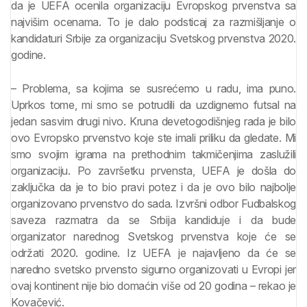
da je UEFA ocenila organizaciju Evropskog prvenstva sa
najvišim ocenama. To je dalo podsticaj za razmišljanje o
kandidaturi Srbije za organizaciju Svetskog prvenstva 2020.
godine.
– Problema, sa kojima se susrećemo u radu, ima puno.
Uprkos tome, mi smo se potrudili da uzdignemo futsal na
jedan sasvim drugi nivo. Kruna devetogodišnjeg rada je bilo
ovo Evropsko prvenstvo koje ste imali priliku da gledate. Mi
smo svojim igrama na prethodnim takmičenjima zaslužili
organizaciju. Po završetku prvensta, UEFA je došla do
zaključka da je to bio pravi potez i da je ovo bilo najbolje
organizovano prvenstvo do sada. Izvršni odbor Fudbalskog
saveza razmatra da se Srbija kandiduje i da bude
organizator narednog Svetskog prvenstva koje će se
održati 2020. godine. Iz UEFA je najavljeno da će se
naredno svetsko prvensto sigurno organizovati u Evropi jer
ovaj kontinent nije bio domaćin više od 20 godina – rekao je
Kovačević.