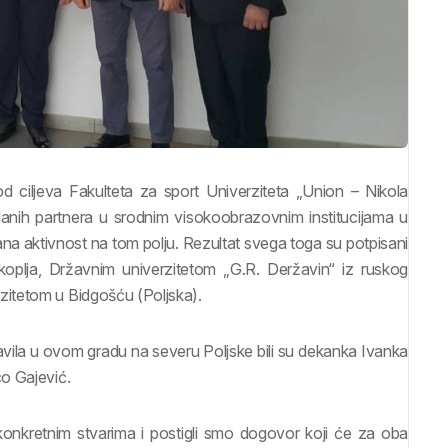
d ciljeva Fakulteta za sport Univerziteta „Union – Nikola
anih partnera u srodnim visokoobrazovnim institucijama u
ana aktivnost na tom polju. Rezultat svega toga su potpisani
oplja, Državnim univerzitetom „G.R. Deržavin“ iz ruskog
itetom u Bidgošću (Poljska).
avila u ovom gradu na severu Poljske bili su dekanka Ivanka
o Gajević.
onkretnim stvarima i postigli smo dogovor koji će za oba