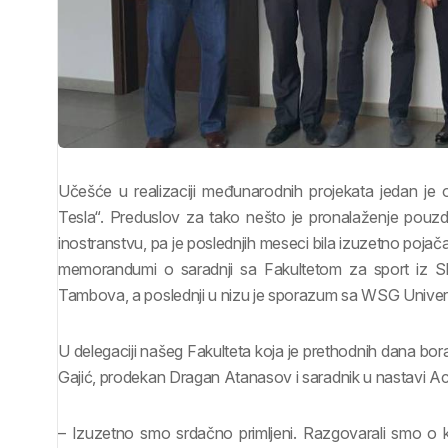
Učešće u realizaciji međunarodnih projekata jedan je o
Tesla“. Preduslov za tako nešto je pronalaženje pouzd
inostranstvu, pa je poslednjih meseci bila izuzetno pojač
memorandumi o saradnji sa Fakultetom za sport iz Sk
Tambova, a poslednji u nizu je sporazum sa WSG Univerz
U delegaciji našeg Fakulteta koja je prethodnih dana bor
Gajić, prodekan Dragan Atanasov i saradnik u nastavi Ac
– Izuzetno smo srdačno primljeni. Razgovarali smo o k