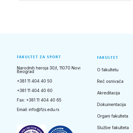
FAKULTET ZA SPORT
FAKULTET
Narodnih heroja 30/I, 11070 Novi
O fakultetu
Beograd
+381 11 404 40 50
Reč osnivača
+381 11 404 40 60
Akreditacija
Fax: +381 11 404 40 65
Dokumentacija
Email:
info@fzs.edu.rs
Organi fakulteta
Službe fakulteta