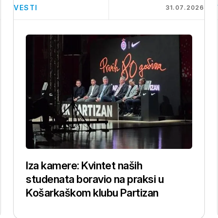
VESTI
6
31.07.2026
Iza kamere: Kvintet naših
studenata boravio na praksi u
Košarkaškom klubu Partizan