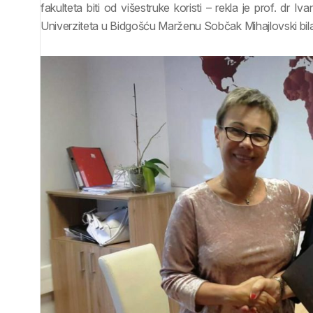
fakulteta biti od višestruke koristi – rekla je prof. dr 
Univerziteta u Bidgošću Marženu Sobčak Mihajlovski bil