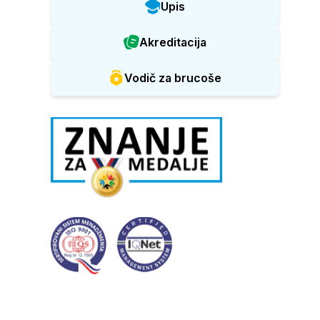
Upis
Akreditacija
Vodič za brucoše