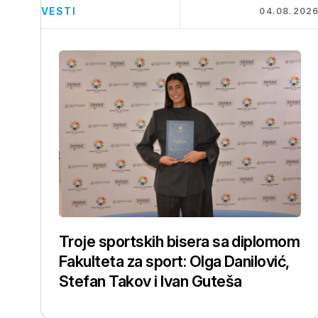
VESTI
04.08.202
Troje sportskih bisera sa diplomom
Fakulteta za sport: Olga Danilović,
Stefan Takov i Ivan Guteša