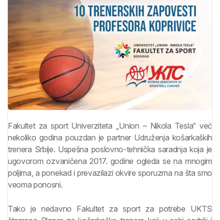
Fakultet za sport Univerziteta „Union – Nikola Tesla“ već
nekoliko godina pouzdan je partner Udruženja košarkaških
trenera Srbije. Uspešna poslovno-tehnička saradnja koja je
ugovorom ozvaničena 2017. godine ogleda se na mnogim
poljima, a ponekad i prevazilazi okvire sporuzma na šta smo
veoma ponosni.
Tako je nedavno Fakultet za sport za potrebe UKTS