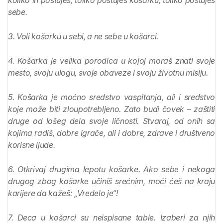
koliko ih poštuješ, toliko poštuješ košarku, toliko poštuješ
sebe.
3. Voli košarku u sebi, a ne sebe u košarci.
4. Košarka je velika porodica u kojoj moraš znati svoje
mesto, svoju ulogu, svoje obaveze i svoju životnu misiju.
5. Košarka je moćno sredstvo vaspitanja, ali i sredstvo
koje može biti zloupotrebljeno. Zato budi čovek – zaštiti
druge od lošeg dela svoje ličnosti. Stvaraj, od onih sa
kojima radiš, dobre igrače, ali i dobre, zdrave i društveno
korisne ljude.
6. Otkrivaj drugima lepotu košarke. Ako sebe i nekoga
drugog zbog košarke učiniš srećnim, moći ćeš na kraju
karijere da kažeš: „Vredelo je“!
7. Deca u košarci su neispisane table. Izaberi za njih