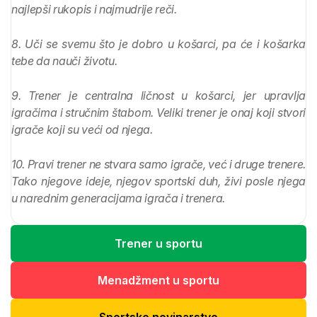
najlepši rukopis i najmudrije reči.
8. Uči se svemu što je dobro u košarci, pa će i košarka
tebe da nauči životu.
9. Trener je centralna ličnost u košarci, jer upravlja
igračima i stručnim štabom. Veliki trener je onaj koji stvori
igrače koji su veći od njega.
10. Pravi trener ne stvara samo igrače, već i druge trenere.
Tako njegove ideje, njegov sportski duh, živi posle njega
u narednim generacijama igrača i trenera.
Trener u sportu
Menadžment u sportu