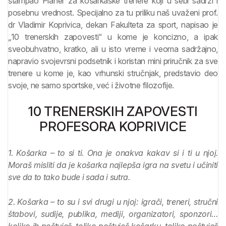
štampao Planer za košarkaške trenere koji u sebi sadrži i
posebnu vrednost. Specijalno za tu priliku naš uvaženi prof.
dr Vladimir Koprivica, dekan Fakulteta za sport, napisao je
„10 trenerskih zapovesti“ u kome je koncizno, a ipak
sveobuhvatno, kratko, ali u isto vreme i veoma sadržajno,
napravio svojevrsni podsetnik i koristan mini priručnik za sve
trenere u kome je, kao vrhunski stručnjak, predstavio deo
svoje, ne samo sportske, već i životne filozofije.
10 TRENERSKIH ZAPOVESTI
PROFESORA KOPRIVICE
1. Košarka – to si ti. Ona je onakva kakav si i ti u njoj.
Moraš misliti da je košarka najlepša igra na svetu i učiniti
sve da to tako bude i sada i sutra.
2. Košarka – to su i svi drugi u njoj: igrači, treneri, stručni
štabovi, sudije, publika, mediji, organizatori, sponzori…