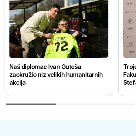
Naš diplomac Ivan Guteša
Troj
zaokružio niz velikih humanitarnih
Faku
akcija
Stef