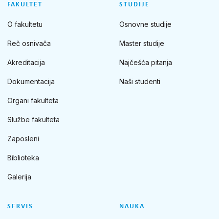
FAKULTET
STUDIJE
O fakultetu
Osnovne studije
Reč osnivača
Master studije
Akreditacija
Najčešća pitanja
Dokumentacija
Naši studenti
Organi fakulteta
Službe fakulteta
Zaposleni
Biblioteka
Galerija
SERVIS
NAUKA